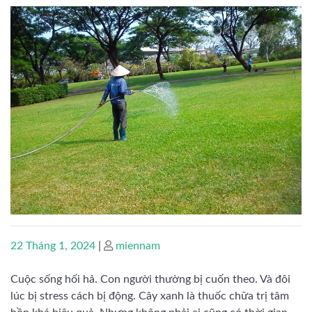
Posted
Posted
22 Tháng 1, 2024
|
miennam
on
on
Cuộc sống hối hả. Con người thường bị cuốn theo. Và đôi
lúc bị stress cách bị động. Cây xanh là thuốc chữa trị tâm