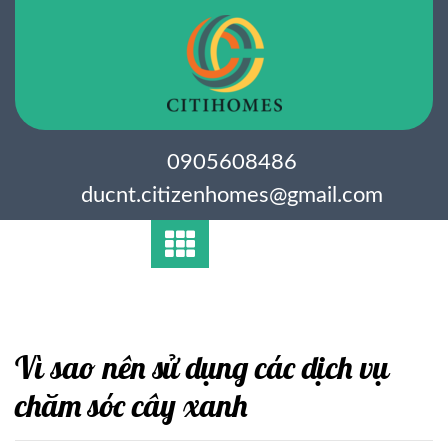
Skip
to
content
0905608486
ducnt.citizenhomes@gmail.com
Vì sao nên sử dụng các dịch vụ
chăm sóc cây xanh