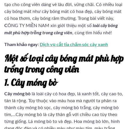
tạo cho công viên dáng vẻ lâu đời, vững chãi. Có nhiều loại
cây bóng mát như cây bóng mát có hoa đẹp, cây bóng mát
có hoa thơm, cây bóng râm thường. Trong bài viết này,
C
loài cây bóng
ÔNG TY MIỀN NAM xin giới thiệu một số
mát phù hợp trồng trong công viên
, cùng tìm hiểu nhé!
Tham khảo ngay:
Dịch vụ cắt tỉa chăm sóc cây xanh
Một số loại cây bóng mát phù hợp
trồng trong công viên
1. Cây móng bò
Cây móng bò
là loài cây có hoa đẹp, lá xanh tốt, cây cao to,
tán lá rộng. Tùy thuộc vào màu hoa mà người ta phân ra
thành cây móng bò sọc, cây móng bò trắng, cây móng bò
tím,…Cây móng bò là cây thân gỗ với chiều cao tùy theo
từng giống. Lá móng bò to và đẹp. Hoa móng bò lớn, hình
dạng độc đáo và có nhiều màu như màu tím, màu trắng,