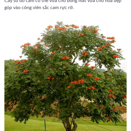
Cây sò đo cam có thể vừa cho bóng mát vừa cho hoa đẹp
góp vào công viên sắc cam rực rỡ.