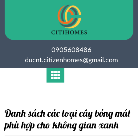
Skip
to
content
0905608486
ducnt.citizenhomes@gmail.com
Danh sách các loại cây bóng mát
phù hợp cho không gian xanh