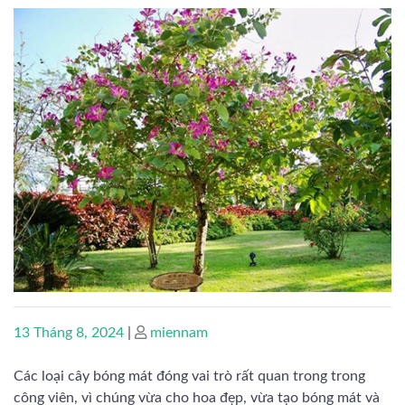
Posted
Posted
13 Tháng 8, 2024
|
miennam
on
on
Các loại cây bóng mát đóng vai trò rất quan trong trong
công viên, vì chúng vừa cho hoa đẹp, vừa tạo bóng mát và