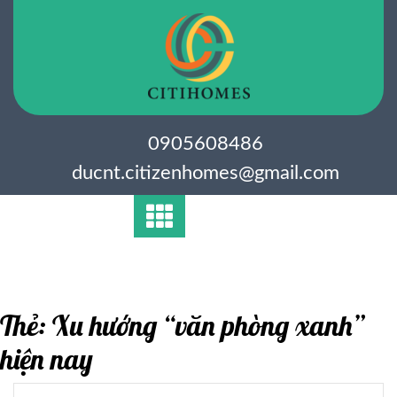
Skip
to
content
0905608486
ducnt.citizenhomes@gmail.com
Thẻ:
Xu hướng “văn phòng xanh”
hiện nay