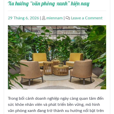
Xu hướng “văn phòng xanh” hiện nay
Posted
Posted
on
29 Tháng 6, 2026
|
miennam
|
Leave a Comment
on
on
Xu
hướng
“văn
phòng
xanh”
hiện
nay
Trong bối cảnh doanh nghiệp ngày càng quan tâm đến
sức khỏe nhân viên và phát triển bền vững, mô hình
văn phòng xanh đang trở thành xu hướng nổi bật trên